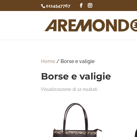
0114547767
Home
/ Borse e valigie
Borse e valigie
Ordina
Visualizzazione di 12 risultati
in
base
al
più
recente