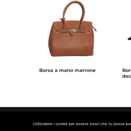
Borsa a mano marrone
Bor
dec
Max World s.r.l. Strada Pratoboschiero, 4 F
P.IVA 01488620053 -
Privacy Policy
-
Cook
Utilizziamo i cookie per essere sicuri che tu possa ave