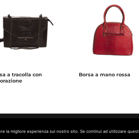
sa a tracolla con
Borsa a mano rossa
orazione
raz. Molini 14057 Isola d'Asti (AT)
ie Policy
© 2019
Consulente Web
re la migliore esperienza sul nostro sito. Se continui ad utilizzare ques