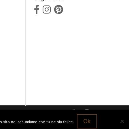
Ok
to sito noi assumiamo che tu ne sia felice.