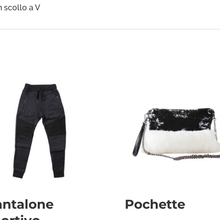
 scollo a V
antalone
Pochette