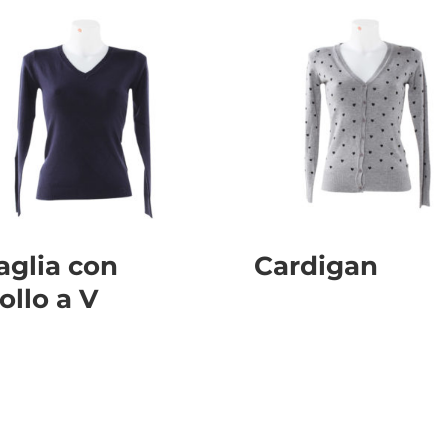
glia con
Cardigan
ollo a V