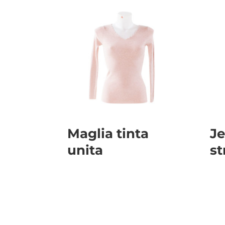
Maglia tinta
J
unita
st