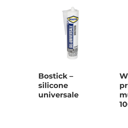
Bostick –
W
silicone
pr
universale
mu
10