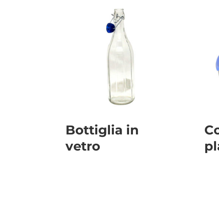
Bottiglia in
Co
vetro
pl