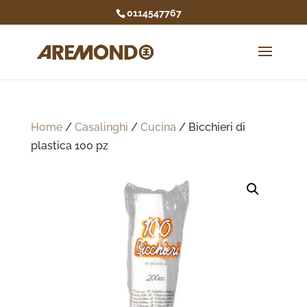
0114547767
Home
/
Casalinghi
/
Cucina
/ Bicchieri di
plastica 100 pz