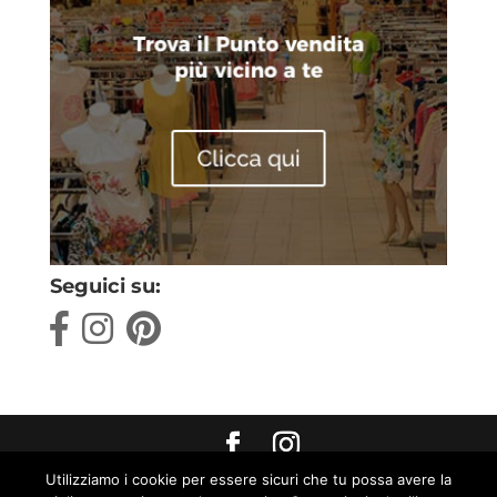
Seguici su:
Utilizziamo i cookie per essere sicuri che tu possa avere la
Max World s.r.l. Strada Pratoboschiero, 4 Fraz.