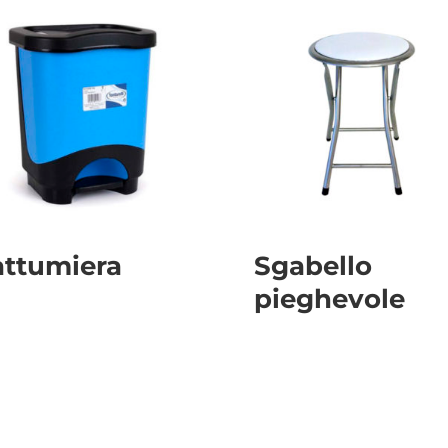
attumiera
Sgabello
pieghevole