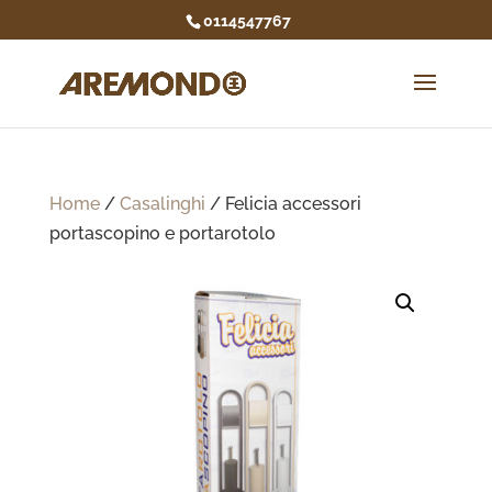
0114547767
Home
/
Casalinghi
/ Felicia accessori
portascopino e portarotolo