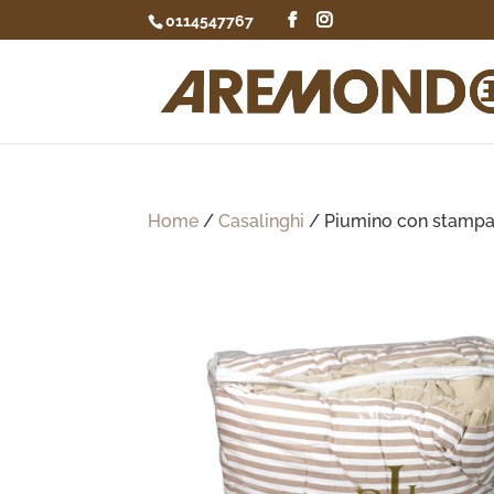
0114547767
Home
/
Casalinghi
/ Piumino con stamp