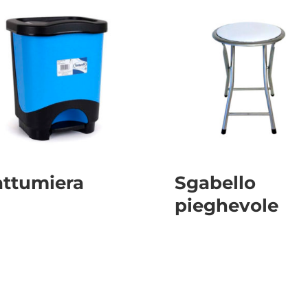
attumiera
Sgabello
pieghevole