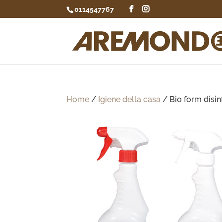
0114547767
Home
/
Igiene della casa
/ Bio form disin