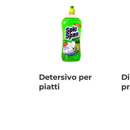
Detersivo per
Di
piatti
p