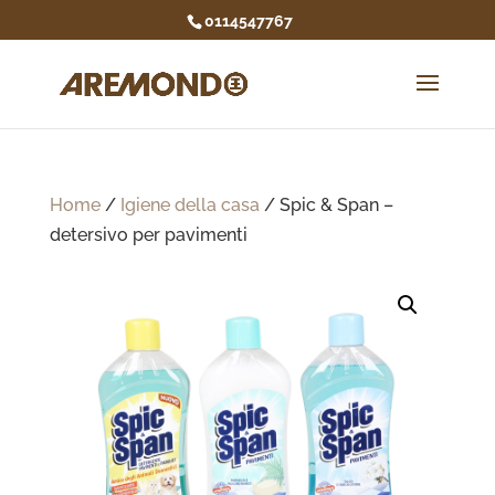
0114547767
Home
/
Igiene della casa
/ Spic & Span –
detersivo per pavimenti