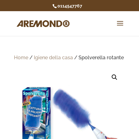
0114547767
Home
/
Igiene della casa
/ Spolverella rotante