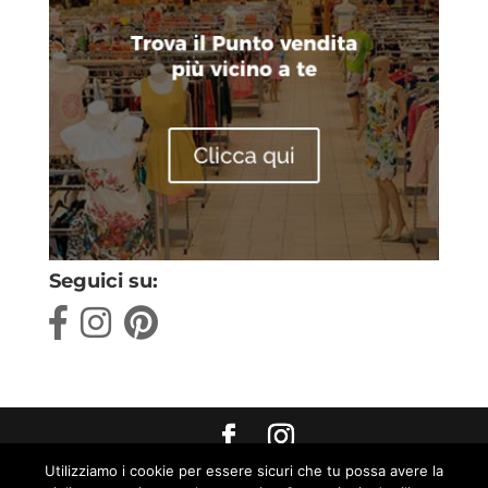
Seguici su:
Utilizziamo i cookie per essere sicuri che tu possa avere la
Max World s.r.l. Strada Pratoboschiero, 4 Fraz.