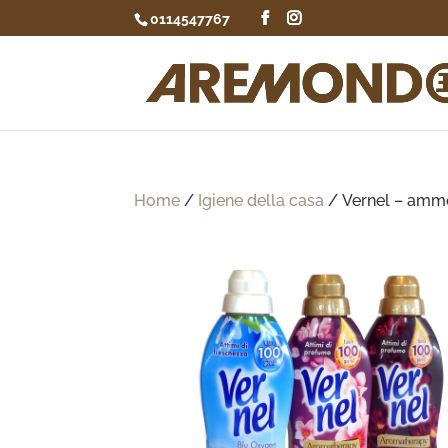
0114547767
Home
/
Igiene della casa
/ Vernel – amm