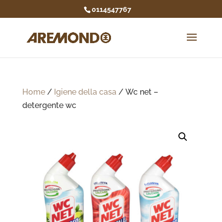
0114547767
Home
/
Igiene della casa
/ Wc net –
detergente wc