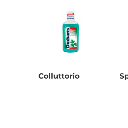
Colluttorio
S