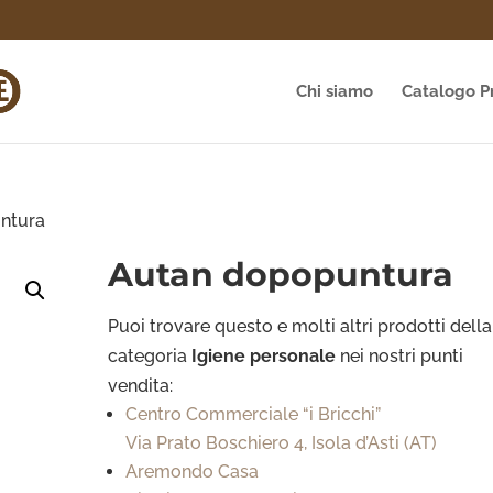
Chi siamo
Catalogo P
ntura
Autan dopopuntura
Puoi trovare questo e molti altri prodotti della
categoria
Igiene personale
nei nostri punti
vendita:
Centro Commerciale “i Bricchi”
Via Prato Boschiero 4, Isola d’Asti (AT)
Aremondo Casa