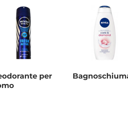
eodorante per
Bagnoschium
omo