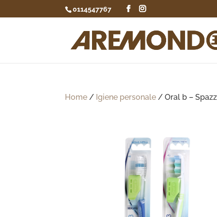
0114547767
Home
/
Igiene personale
/ Oral b – Spaz