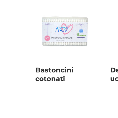
Bastoncini
D
cotonati
u