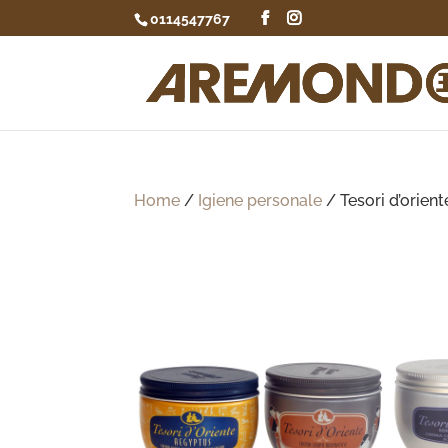
0114547767
Home
/
Igiene personale
/ Tesori d’orien