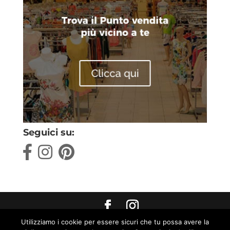
Seguici su:
Utilizziamo i cookie per essere sicuri che tu possa avere la
Max World s.r.l. Strada Pratoboschiero, 4 Fraz.