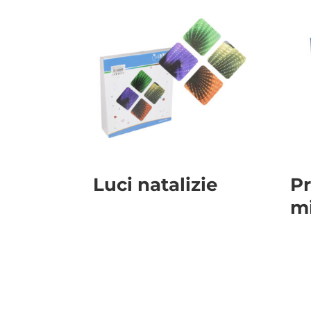
Luci natalizie
Pr
m